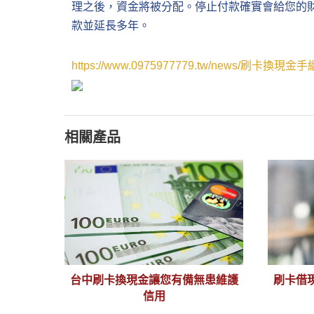
理之後，資金將被分配。停止付款確實會給您的
款並延長多年。
https://www.0975977779.tw/news/刷
相關產品
台中刷卡換現金讓您有備無患維護
刷卡借
信用