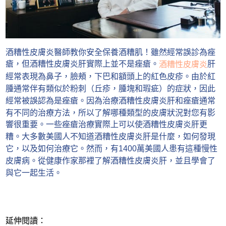
酒糟性皮膚炎醫師教你安全保養酒糟肌！雖然經常誤診為痤
瘡，但酒糟性皮膚炎肝實際上並不是痤瘡。
肝
酒糟性皮膚炎
經常表現為鼻子，臉頰，下巴和額頭上的紅色皮疹。由於紅
腫通常伴有類似於粉刺（丘疹，腫塊和瑕疵）的症狀，因此
經常被誤認為是痤瘡。因為治療酒糟性皮膚炎肝和痤瘡通常
有不同的治療方法，所以了解哪種類型的皮膚狀況對您有影
響很重要。一些痤瘡治療實際上可以使酒糟性皮膚炎肝更
糟。大多數美國人不知道酒糟性皮膚炎肝是什麼，如何發現
它，以及如何治療它。然而，有1400萬美國人患有這種慢性
皮膚病。從健康作家那裡了解酒糟性皮膚炎肝，並且學會了
與它一起生活。
延伸閱讀：